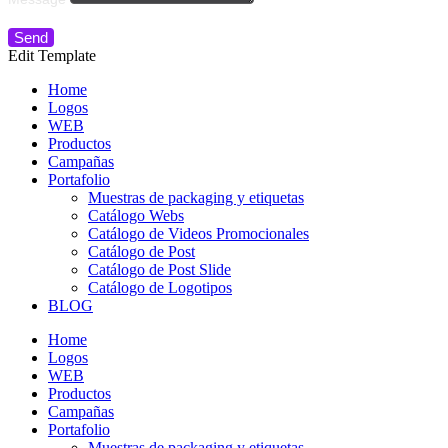
Send
Edit Template
Home
Logos
WEB
Productos
Campañas
Portafolio
Muestras de packaging y etiquetas
Catálogo Webs
Catálogo de Videos Promocionales
Catálogo de Post
Catálogo de Post Slide
Catálogo de Logotipos
BLOG
Home
Logos
WEB
Productos
Campañas
Portafolio
Muestras de packaging y etiquetas